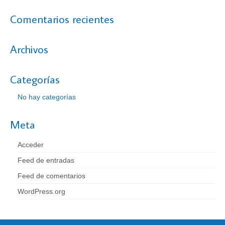
Prótesis Dentales Fijas y Removibles
Comentarios recientes
Estética Dental
Archivos
Blanqueamientos Dentales
Carillas Dentales
Categorías
Cirugía
No hay categorías
Clínica
Meta
Equipo
Acceder
Contacto
Feed de entradas
Feed de comentarios
WordPress.org