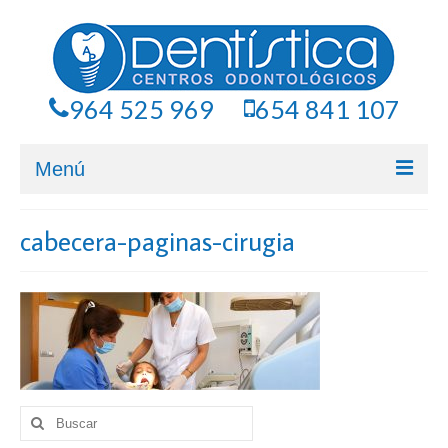
964 525 969
654 841 107
Menú
Servicios Odontológicos
cabecera-paginas-cirugia
Implantes
Periodoncia
Ortodoncia
Odontopediatría
Buscar
Endodoncia
por: